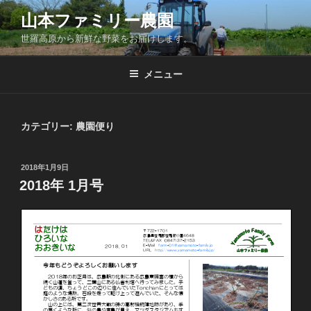
コ
山本ファミリー農園
ン
世羅高原から新鮮な野菜をお届けします。
テ
ン
ツ
メニュー
へ
ス
キ
カテゴリー:
農園便り
ッ
プ
投
2018年1月9日
稿
2018年 1月号
日: