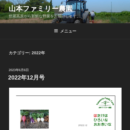
コ
山本ファミリー農園
ン
世羅高原から新鮮な野菜をお届けします。
テ
ン
ツ
メニュー
へ
ス
キ
カテゴリー:
2022年
ッ
プ
投
2023年6月6日
稿
2022年12月号
日: